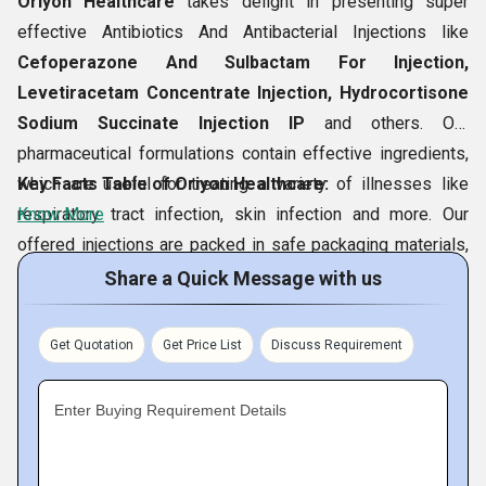
Oriyon Healthcare
takes delight in presenting super
effective Antibiotics And Antibacterial Injections like
Cefoperazone And Sulbactam For Injection,
Levetiracetam Concentrate Injection, Hydrocortisone
Sodium Succinate Injection IP
and others. Our
pharmaceutical formulations contain effective ingredients,
which are useful for treating a variety of illnesses like
Key Facts Table of Oriyon Healthcare:
respiratory tract infection, skin infection and more. Our
Know More
offered injections are packed in safe packaging materials,
which support their potency and purity. Our recently
Share a Quick Message with us
founded company has invested largely in developing a
voluminous production house at
Ambala Cantt, Haryana
Get Quotation
Get Price List
Discuss Requirement
(India)
and outfitted it with advanced production equipment
for production of a large volume of pharma products. Our
Enter Buying Requirement Details
company is largely appreciated for providing Third Party
Manufacturing and PCD Pharma Franchise Service.