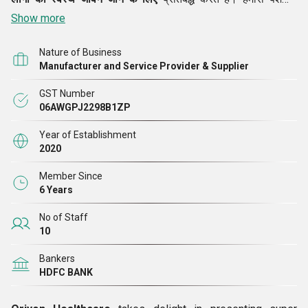
भारतीय उद्योग में हमारी व्यापक स्वीकार्यता का कारण है, वह भी कम समय में।
Show more
एक छोटी सी समयावधि में, हमने न केवल अपनी भरोसेमंद हेल्थकेयर सेंटरों
Nature of Business
की मौजूदगी महसूस हुई, लेकिन वफादारी भी मिली और फार्मा रिटेलिंग
Manufacturer and Service Provider & Supplier
कंपनियां।
GST Number
06AWGPJ2298B1ZP
Year of Establishment
2020
Member Since
6 Years
No of Staff
10
Bankers
HDFC BANK