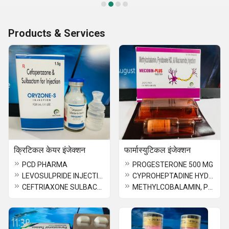
Products & Services
क्रिटिकल केयर इंजेक्शन
फार्मास्युटिकल इंजेक्शन
PCD PHARMA
PROGESTERONE 500 MG
LEVOSULPRIDE INJECTION
CYPROHEPTADINE HYDROCHLORIDE TRICHOLINE SYRUP
CEFTRIAXONE SULBACTAM 750MG USES
METHYLCOBALAMIN, PYRIDOXINE HCL NIACINAMIDE INJECTION