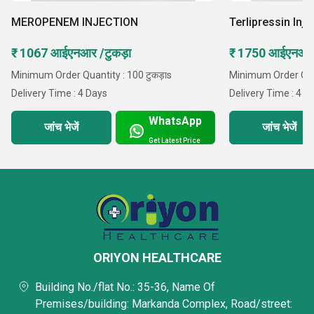
MEROPENEM INJECTION
Terlipressin Inje
₹ 1067 आईएनआर /टुकड़ा
₹ 1750 आईएनआर 
Minimum Order Quantity : 100 टुकड़ाs
Minimum Order Quan
Delivery Time : 4 Days
Delivery Time : 4 D
WhatsApp
जांच भेजें
जांच भेजें
Get Latest Price
ORIYON HEALTHCARE
Building No./flat No.: 35-36, Name Of
Premises/building: Markanda Complex, Road/street: