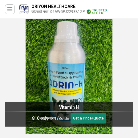
ORIYON HEALTHCARE
TRUSTED
जीएसटी नंबर. 06AWGPJ2298B1ZP
SELLER
Vitamin H
810 आईएनआर
/
Bottle
Get a Price/Quote